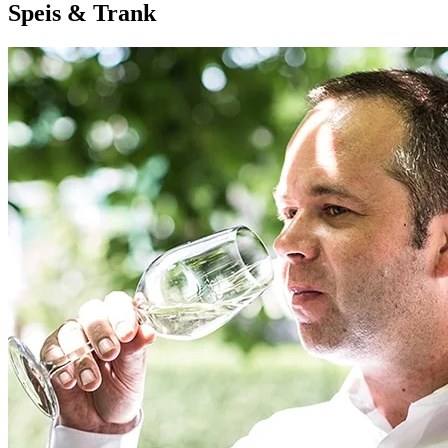
S
peis &
T
rank