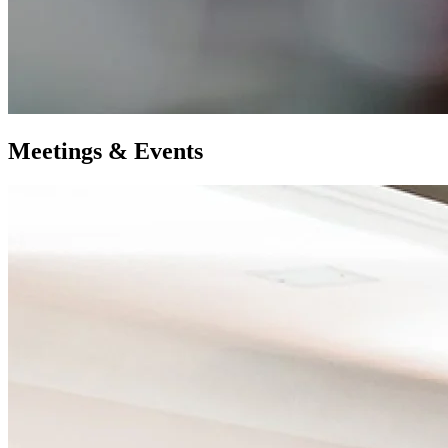
M
eetings &
E
vents