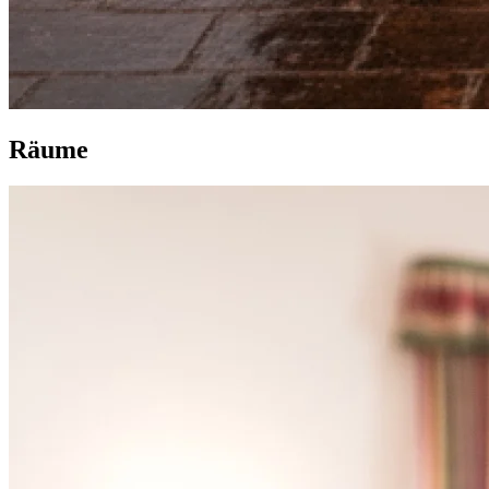
R
äume