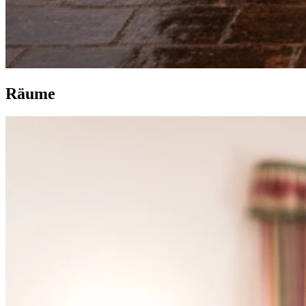
R
äume