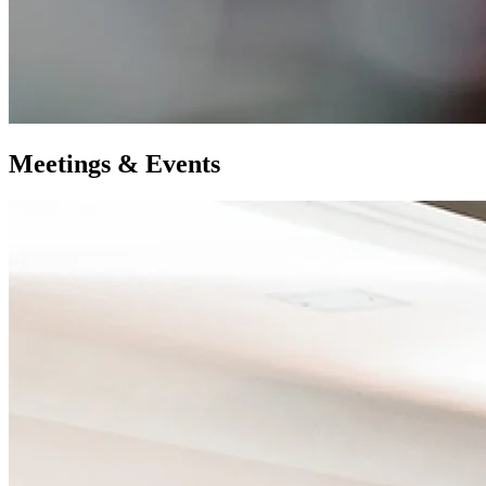
M
eetings &
E
vents